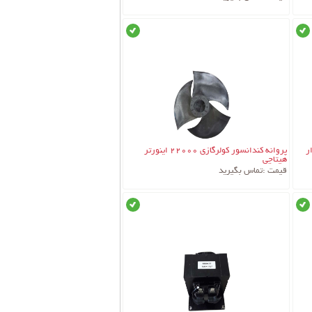
موجود
موجود
جزئیات کالا
رگازی 22 هزار
پروانه کندانسور کولرگازی 22000 اینورتر
هیتاچی
قیمت :
تماس بگیرید
موجود
موجود