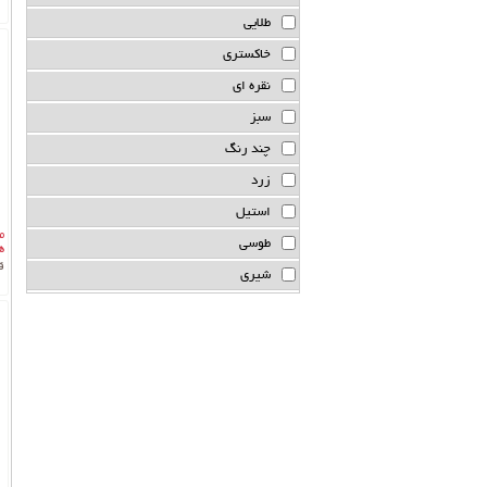
طلایی
خاکستری
نقره ای
سبز
چند رنگ
زرد
استیل
م
طوسی
هی
ق
شیری