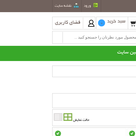
ورود
نقشه سايت
سبد خرید
فضای کاربری
0
ین سایت
طعات یدکی بخاری نفتی
کولر گازی
کولرگازی هیتاچی
کولرگازی اوجنرال
جزئیات کالا
حالت نمایش
موجود
موجود