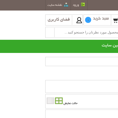
ورود
نقشه سايت
سبد خرید
فضای کاربری
0
ین سایت
طعات یدکی بخاری نفتی
کولر گازی
کولرگازی هیتاچی
کولرگازی اوجنرال
حالت نمایش