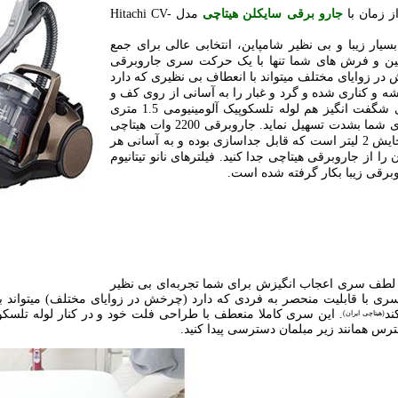
 زمان با
جارو برقی سایکلن هیتاچی
مدل Hitachi CV-
سیار زیبا و بی نظیر شامپاین، انتخابی عالی برای جمع
ین و فرش های شما تنها با یک حرکت سری جاروبرقی
در زوایای مختلف میتواند با انعطاف بی نظیری که دارد
و کناری شده و گرد و غبار را به آسانی از روی کف و
فرشهایتان خاک روبی کند. در کنار این سری شگفت انگیز هم لوله تلسکوپیک آلومینیومی 1.5 متری
قرار دارد تا در کنار هم امر جاروکشی را برای شما بشدت تسهیل نماید. جاروبرقی 2200 وات هیتاچی
SC220V دارای مخزن شفاف شیشه‌ای با گنجایش 2 لیتر است که قابل جداسازی بوده و به آسانی هر
 از جاروبرقی هیتاچی جدا کنید. فیلترهای نانو تیتانیوم
رقی 2200 وات هیتاچی CV-SC220V به لطف سری اعجاب انگیزش برای شما تجربه‌ای بی نظیر
سری با قابلیت منحصر به فردی که دارد (چرخش در زوایای مختلف) میتواند ب
ند
(هیتاچی ایران)
سترس همانند زیر مبلمان دسترسی پیدا کنید.