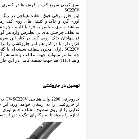
تمیز کردن سریع کف و فرش ها در کسری از
SC220V.
این جارو برقی فوق العاده هیتاچی در رنگ ب
آوری گرد و خاک و کثیفی های روی کف زم
میباشد. سری منحصر به فرد با قابلیت چرخش 
به لطف چرخش های بی نظیرش وارد هر گوشه 
چه تمامتر میتوانید جهت نظافت و شستشو آن را
و هپا (H13) هم جهت تصفیه کامل در این جاروبرقی زیبا بکار گرفته شده است.
تهسیل در جاروکشی
جاروب
از جاروکشی را به ارمغان خواهد آورد. این 
غذایی را از روی سطوح مختلف جمع اوری ک
اجازه را میدهد تا به مکانهای تنگ و دور از د