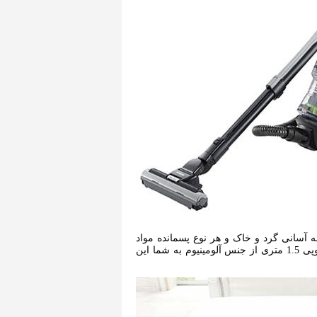
ه آسانی گرد و خاک و هر نوع پسمانده مواد
. این سری کاملا منعطف با طراحی فلت خود و در کنار لوله تلسکوپی 1.5 متری از جنس آلومینیوم به شما این