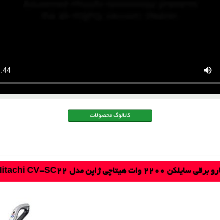
کاتالوگ محصولات
برقی سایلکن 2200 وات هیتاچی ژاپن مدل Hitachi CV-SC22