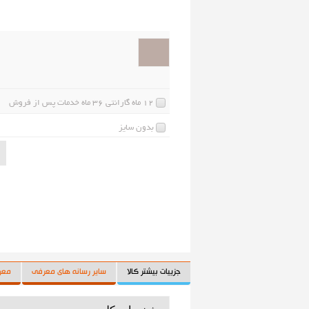
تلویزیون ال ای دی توشیبا
کتری بر
*
تا آماده شدن کامل فروشگاه لوازم یدکی سایت، جه
اتو برق
جاروشا
12 ماه گارانتی 36 ماه خدمات پس از فروش
بدون سایز
جزییات بیشتر کالا
سایر رسانه های معرفی
معر