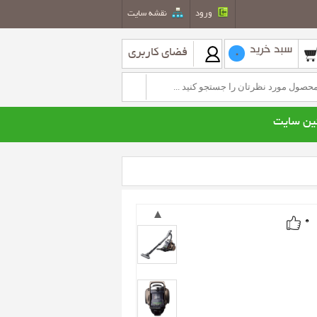
ورود
نقشه سايت
سبد خرید
فضای کاربری
0
ین سایت
طعات یدکی بخاری نفتی
کولر گازی
کولرگازی هیتاچی
کولرگازی اوجنرال
0