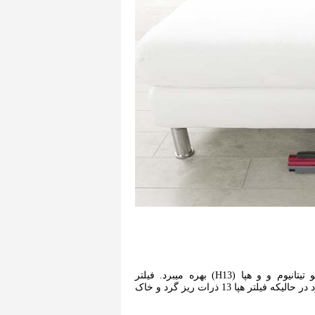
جاروبرقی سایکلن هیتاچی SC220V از دو فیلتر داخلی نانو تیتانیوم و و هپا (H13) بهره میبرد. فیلتر
نانوتیتانیوم اثر آنتی باکتریال و بو زدایی قوی را فراهم می‌سازد در حالیکه فیلتر هپا 13 ذرات ریز گرد و خاک