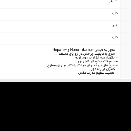
2 لیتر
دارد
خیر
دارد
- مجهز به فیلتر Nano Titanium و Hepa 13
- سری با قابلیت چرخش در زوایای مختلف
- نگهدارنده ابزار بر روی لوله
- جمع کننده خودکار کابل برق
- چرخ های بزرگ برای حرکت راحتتر بر روی سطوح
- کنترل از راه دور
- قابلیت تنظیم قدرت مکش