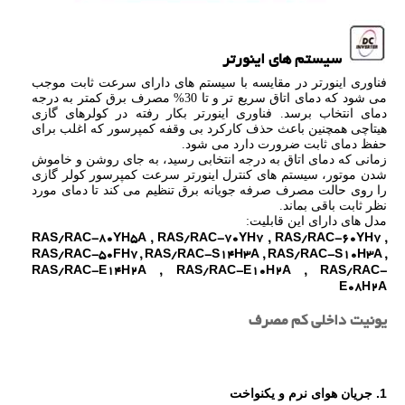
سیستم های اینورتر
فناوری اینورتر در مقایسه با سیستم های دارای سرعت ثابت موجب
می شود که دمای اتاق سریع تر و تا 30% مصرف برق کمتر به درجه
دمای انتخاب برسد. فناوری اینورتر بکار رفته در کولرهای گازی
هیتاچی همچنین باعث حذف کارکرد بی وقفه کمپرسور که اغلب برای
حفظ دمای ثابت ضرورت دارد می شود.
زمانی که دمای اتاق به درجه انتخابی رسید، به جای روشن و خاموش
شدن موتور، سیستم های کنترل اینورتر سرعت کمپرسور کولر گازی
را روی حالت مصرف صرفه جویانه برق تنظیم می کند تا دمای مورد
نظر ثابت باقی بماند.
مدل های دارای این قابلیت:
RAS/RAC-80YH5A , RAS/RAC-70YH7 , RAS/RAC-60YH7 ,
RAS/RAC-50FH7 , RAS/RAC-S14H3A , RAS/RAC-S10H3A ,
RAS/RAC-E14H2A , RAS/RAC-E10H2A , RAS/RAC-
E08H2A
یونیت داخلی کم مصرف
1. جریان هوای نرم و یکنواخت