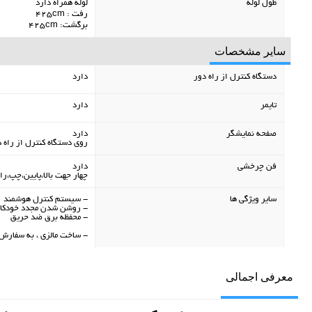
طول لوله
لوله همراه دارد
رفت : 425cm
برگشت: 425cm
سایر مشخصات
دستگاه کنترل از راه دور
دارد
تایمر
دارد
صفحه نمایشگر
دارد
روی دستگاه کنترل از راه 
فن چرخشی
دارد
چهار جهت بالا،پایین،چپ،ر
سایر ویژگی ها
- سیستم کنترل هوشمند
- روشن شدن مجدد خودکا
- محفظه برق ضد حریق
- ساخت مالزی ، به سفارش 
معرفی اجمالی