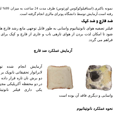
نمونه باکتری (استافیلوکوکوس اورئو
رفته است.آزمایش توسط دانشگاه پوترای مالزی انجام گرفته است.
ضد قازچ و ضد کپک
فیلتر تصفیه هوای نانوتیتانیوم واسابی به طور قابل توجهی مانع رشد قارچ ه
شود تا امکان لذت بردن از هوای تازهی ناب و عاری از قارچ و کپک برای 
فراهم می گردد.
آزمایش عملکرد ضد قارچ
آزمایش انجام شده تو
لابراتوار تحقیقاتی نانوپک بر
دو برش نان تازه قرار داده
در دو محفظه آکریلیکی مجزا
یکی داری فیلتر نانوتیتان
واسابی و دیگری فاقد آن بوده است
نحوه عملکرد نانوتیتانیوم