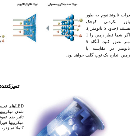
ذرات نانوتیتانیوم به طور
باور نکردنی کوچک
هستند (حدود 5 نانومتر ).
اگر شما قطر زمین را 1
متر تصور کنید، آنگاه 5
نانومتر در مقایسه با
زمین اندازه یک توپ گلف خواهد بود.
تمیزکننده 
LEDهای ت
شدن میکروبها
تاثیر ضد عفو
میکروبها فورا
کاملا تمیزتر،