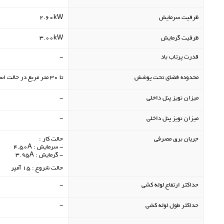
ظرفیت سرمایش
2.60kW
ظرفیت گرمایش
3.00kW
قدرت پرتاب باد
-
محدوده فضای تحت پوشش
تا 30 متر مربع در حالت استاندارد
میزان نویز پنل داخلی
-
میزان نویز پنل داخلی
-
جریان برق مصرفی
حالت کار :
- سرمایش : 4.50A
- گرمایش : 3.95A
حالت شروع : 15 آمپر
حداکثر ارتفاع لوله کشی
-
حداکثر طول لوله کشی
-