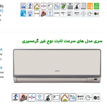
G)
G)
W
W
سری مدل های سرعت ثابت نوع غیر گرمسیری
HA
kW
9)
HA
 kW
 kW