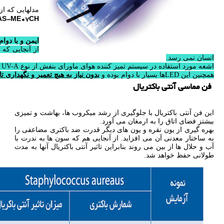
مدلهایی که از 
AS-ME07CH
ایمن و با دوام
انسان نمی رسد.
اشعه مورد استفاده در سیستم تمیز کننده هوای ماورای بنفش از نوع UV-A با طول موج کم است که فقط بر روی میکروبها تاثیر قوی دارد.
همچنین این LEDها بسیار با دوام بوده و
بدون نیاز به هیچ تعمیر و نگهداری تا 10 سال کار می کنن
فن مماسی آنتی باکتریال
این فن آنتی باکتریال با جلوگیری از رشد میکروب ها، بهاشت و تمیزی
بیشتز فضای اتاق را به ارمغان می آورد.
بهره گیری از یون نقره و یون های دیگر قدرت ضد باکتری مضاعفی را
به ساختار معدنی آن می افزاید. از آنجایی هم که سون ها به ندرت با
آب و حلال ها از بین می روند بنابراین تاثیر آنتی باکتریال آنها به مدت
طولانی حفظ خواهد شد.