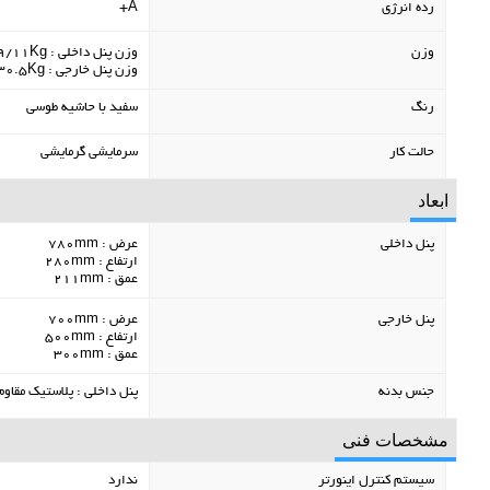
رده انرژی
A+
وزن
وزن پنل داخلی : 9/11Kg
وزن پنل خارجی : 28/30.5Kg
رنگ
سفید با حاشیه طوسی
حالت کار
سرمایشی گرمایشی
ابعاد
پنل داخلی
عرض : 780mm
ارتفاع : 280mm
عمق : 211mm
پنل خارجی
عرض : 700mm
ارتفاع : 500mm
عمق : 300mm
جنس بدنه
پنل داخلی : پلاستیک مقاوم
مشخصات فنی
سیستم کنترل اینورتر
ندارد